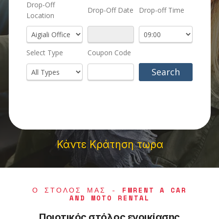
Κάντε Κράτηση τωρα
Ο ΣΤΟΛΟΣ ΜΑΣ -
FMRENT A CAR
AND MOTO RENTAL
Ποιοτικός στόλος ενοικίασης