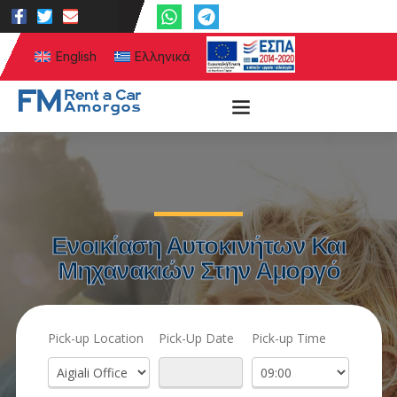
English
Ελληνικά
Ενοικίαση Αυτοκινήτων Και
Μηχανακιών Στην Αμοργό