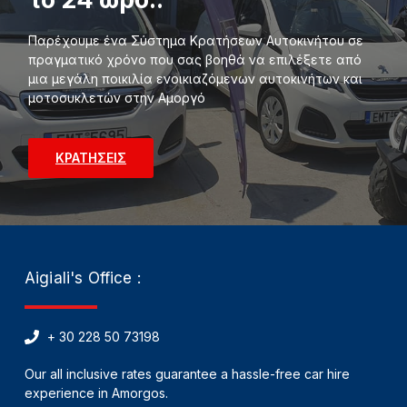
Παρέχουμε ένα Σύστημα Κρατήσεων Αυτοκινήτου σε
πραγματικό χρόνο που σας βοηθά να επιλέξετε από
μια μεγάλη ποικιλία ενοικιαζόμενων αυτοκινήτων και
μοτοσυκλετών στην Αμοργό
ΚΡΑΤΗΣΕΙΣ
Aigiali's Office :
+ 30 228 50 73198
Our all inclusive rates guarantee a hassle-free car hire
experience in Amorgos.