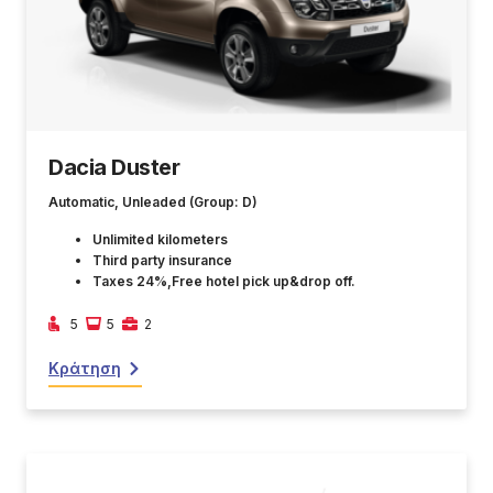
Dacia Duster
Automatic, Unleaded (Group: D)
Unlimited kilometers
Third party insurance
Taxes 24%,Free hotel pick up&drop off.
5
5
2
Κράτηση